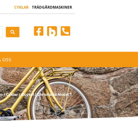
CYKLAR
TRÄDGÅRDMASKINER
 OSS
m
/
Cyklar
/
Elcykel
/ Christiania Model T