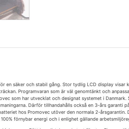
r en säker och stabil gång. Stor tydlig LCD display visar kl
 sträckan. Programvaran som är väl genomtänkt och anpassad 
movec som har utvecklat och designat systemet i Danmark. S
maningarna. Därför tillhandahålls också en 3-års garanti på
ar batteriet hos Promovec utöver den normala 2-årsgarantin
100% förnybar energi och i enlighet gällande arbetsmiljöreg