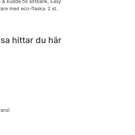
 & kudde till sittbänk, Easy
lare med eco-flaska. 2 st.
ssa hittar du här
rans!