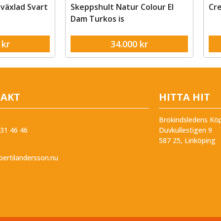
ur Colour El
Crescent Elody 5-växlad Svart
C
00
kr
32.995
kr
AKT
HITTA HIT
Brokindsledens Kö
31 46 46
Duvkullestigen 9
587 25, Linköping
ertilandersson.nu