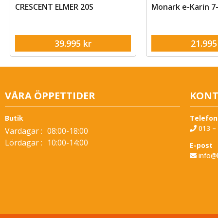
Monark e-Karin 7-växlad Svart
Skeppshult Nat
Dam Turkos is
21.995
kr
34.0
VÅRA ÖPPETTIDER
KONT
Butik
Telefon
013 – 
Vardagar :
08:00-18:00
Lördagar :
10:00-14:00
E-post
info@b