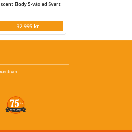
rescent Elora 7-växlad Svart
Ecoride Ambassador 4
motor, Belt drive, Disc
28.995
kr
35.995
kr
pcentrum