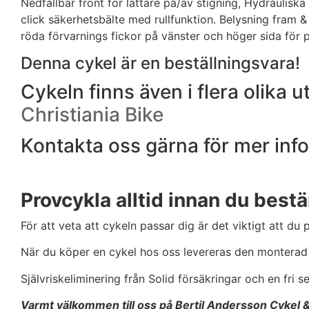
Nedfällbar front för lättare på/av stigning, Hydrauliska
click säkerhetsbälte med rullfunktion. Belysning fram &
röda förvarnings fickor på vänster och höger sida för 
Denna cykel är en beställningsvara!
Cykeln finns även i flera olika 
Christiania Bike
Kontakta oss gärna för mer inf
Provcykla alltid innan du bes
För att veta att cykeln passar dig är det viktigt att d
När du köper en cykel hos oss levereras den monterad 
Självriskeliminering från Solid försäkringar och en fri s
Varmt välkommen till oss på Bertil Andersson Cykel 