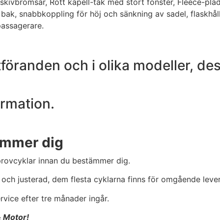
 skivbromsar, Rött kapell-tak med stort fönster, Fleece-pläd
 bak, snabbkoppling för höj och sänkning av sadel, flaskhål
passagerare.
utföranden och i olika modeller, de
ormation.
tämmer dig
u provcyklar innan du bestämmer dig.
och justerad, dem flesta cyklarna finns för omgående leve
ervice efter tre månader ingår.
& Motor!