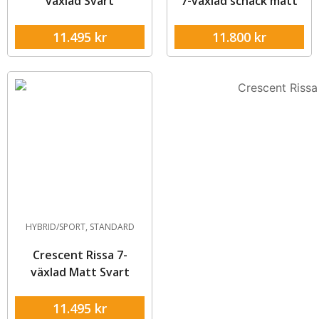
växlad Svart
7-växlad schack matt
11.495
kr
11.800
kr
HYBRID/SPORT
,
STANDARD
Crescent Rissa 7-
växlad Matt Svart
11.495
kr