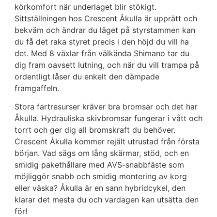
körkomfort när underlaget blir stökigt.
Sittställningen hos Crescent Åkulla är upprätt och
bekväm och ändrar du läget på styrstammen kan
du få det raka styret precis i den höjd du vill ha
det. Med 8 växlar från välkända Shimano tar du
dig fram oavsett lutning, och när du vill trampa på
ordentligt låser du enkelt den dämpade
framgaffeln.
Stora fartresurser kräver bra bromsar och det har
Åkulla. Hydrauliska skivbromsar fungerar i vått och
torrt och ger dig all bromskraft du behöver.
Crescent Åkulla kommer rejält utrustad från första
början. Vad sägs om lång skärmar, stöd, och en
smidig pakethållare med AVS-snabbfäste som
möjliggör snabb och smidig montering av korg
eller väska? Åkulla är en sann hybridcykel, den
klarar det mesta du och vardagen kan utsätta den
för!