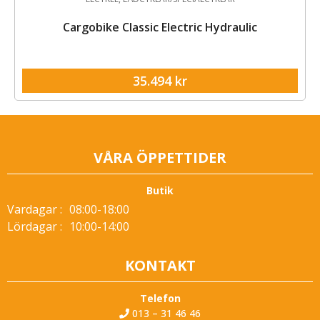
lic
Crescent Elora 7-växlad Röd
28.995
kr
VÅRA ÖPPETTIDER
Butik
Vardagar :
08:00-18:00
Lördagar :
10:00-14:00
KONTAKT
Telefon
013 – 31 46 46