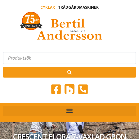
CYKLAR
TRÄDGÅRDMASKINER
CRESCENT ELORA 7-VÄXLAD GRÖN