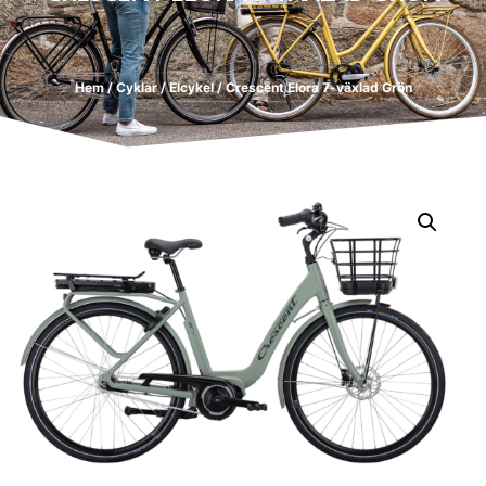
Hem
/
Cyklar
/
Elcykel
/ Crescent Elora 7-växlad Grön