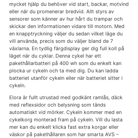
mycket hjälp du behöver vid start, backar, motvind
eller när du promenerar bredvid. Allt styrs av
sensorer som känner av hur hårt du trampar och
skickar den informationen vidare till motorn. Med
en knapptryckning väljer du sedan vilket läge du
vill använda, precis som du väljer bland de 7
växlarna. En tydlig färgdisplay ger dig full koll på
läget när du cyklar. Denna cykel har ett
pakethållarbatteri på 400 wh som du enkelt kan
plocka ur cykeln och ta med dig. Du kan ladda
batteriet utanför cykeln eller när batteriet sitter i
cykeln.
Elora är fullt utrustad med godkänt ramlås, däck
med reflexsidor och belysning som tänds
automatiskt vid mörker. Cykeln kommer med en
cykelkorg monterad fram på cykeln. Vill du lasta
mer kan du enkelt klicka fast extra korgar eller
väskor på pakethållaren som har smarta AVS –