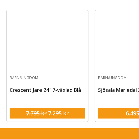
BARN/UNGDOM
BARN/UNGDOM
Crescent Jare 24″ 7-växlad Blå
Sjösala Mariedal 
7.795
kr
7.295
kr
6.49