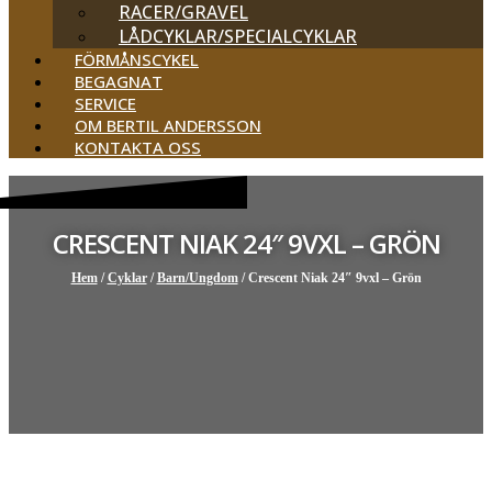
RACER/GRAVEL
LÅDCYKLAR/SPECIALCYKLAR
FÖRMÅNSCYKEL
BEGAGNAT
SERVICE
OM BERTIL ANDERSSON
KONTAKTA OSS
CRESCENT NIAK 24″ 9VXL – GRÖN
Hem
/
Cyklar
/
Barn/Ungdom
/ Crescent Niak 24″ 9vxl – Grön