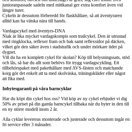
junioranpassade sadeln med mittkanal ger extra komfort även vid
längre turer.
Cykeln är dessutom förberedd för flaskhållare, så att äventyraren
alltid kan ha vätska nära till hands.
Vardagscykel med äventyrs-DNA
Niak är lika mycket vardagskompis som trailcykel. Den är utrustad
med ringklocka, reflexer fram och bak samt reflexsidor på däcken,
vilket gör den säker även i stadstrafik och under mörkare tider på
dygnet.
Vill du ha en komplett cykel för skolan? Köp till belysningssats, stöd
och lås, så har du allt som behövs för trygg vardagscykling. Ett
tillbehörspaket med pakethållare med AVS-fästen och matchande
korg gör det enkelt att ta med skolväska, träningskläder eller något
att fika med.
Inbytesgaranti på våra barncyklar
Har du köpt din cykel hos oss? Vid köp av ny cykel erbjuder vi dig
50% av priset på din gamla barncykel tillbaka när du byter in den till
en ny större modell inom 2 år.
Alla cyklar levereras monterade och justerade och dessutom ingår en
fri service efter 3 månader.