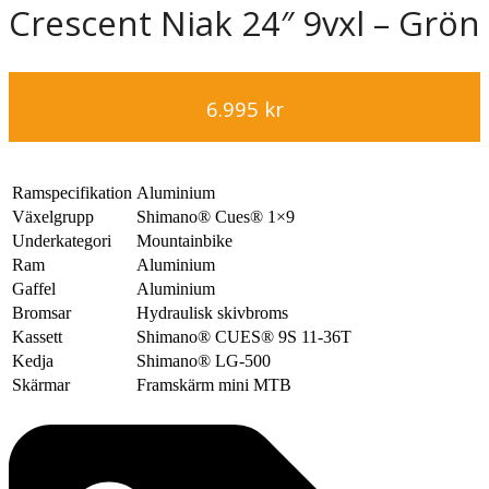
Crescent Niak 24″ 9vxl – Grön
6.995
kr
Ramspecifikation
Aluminium
Växelgrupp
Shimano® Cues® 1×9
Underkategori
Mountainbike
Ram
Aluminium
Gaffel
Aluminium
Bromsar
Hydraulisk skivbroms
Kassett
Shimano® CUES® 9S 11-36T
Kedja
Shimano® LG-500
Skärmar
Framskärm mini MTB