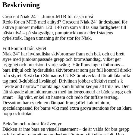
Beskrivning
Crescent Niak 24″ – Junior-MTB för nästa nivå
Redo för en MTB med attityd? Crescent Niak 24″ är designad för
aktiva juniorer mellan 120–140 cm som vill ta sina färdigheter till
nästa nivå – på skogsstigar, pumptrackbanor eller i stadens
cykelstråk. Ingen utmaning är för stor för Niak.
Full kontroll från styret
Niak 24″ har hydrauliska skivbromsar fram och bak och ett brett
styre med junioranpassade grepp och bromshandtag, vilket ger
trygghet och precision i varje sväng. Här finns ingen fotbroms –
bara frihjul och hydrauliska skivbromsar som ger full kontroll direkt
från styret. 9-växlar i Shimanos CUES är utvecklad för att tåla tuffa
tag med 3-dubblad livslängd. Drivlinan jobbar effektivt med s.k
”wide and narrow” framklinga som hindrar kedjan att trilla av. Den
lätt slopade aluminiumramen med juniorgeometri är både snygg och
smart – låg vikt, enkel att hantera och redo för tuffare terräng.
Dessutom har cykeln en dämpad framgaffel i aluminium,
specialanpassad för barns vikt med extra grova stentions för att klara
hopp och stötar.
Bekväm och robust för äventyr
Däcken är inte bara en visuell statement – de är valda för bra grepp
och komfort, oavsett om underlaget är grus, stig eller asfalt. Den