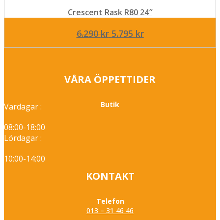
Crescent Rask R80 24″
Det
Det
6.290
kr
5.795
kr
ursprungliga
nuvarande
priset
priset
var:
är:
VÅRA ÖPPETTIDER
6.290 kr.
5.795 kr.
Butik
Vardagar :
08:00-18:00
Lördagar :
10:00-14:00
KONTAKT
Telefon
013 – 31 46 46