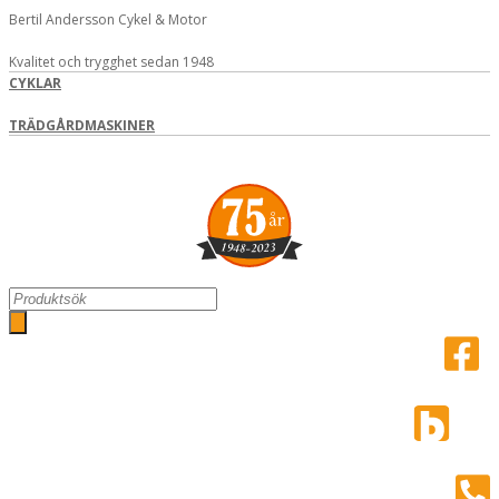
Hoppa
Bertil Andersson Cykel & Motor
till
innehåll
Kvalitet och trygghet sedan 1948
CYKLAR
TRÄDGÅRDMASKINER
Search
...