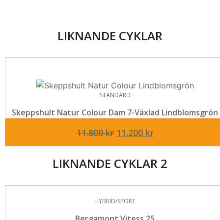
LIKNANDE CYKLAR
STANDARD
Skeppshult Natur Colour Dam 7-Växlad Lindblomsgrön
Det
Det
11.800
kr
11.200
kr
ursprungliga
nuvarande
priset
priset
LIKNANDE CYKLAR 2
var:
är:
11.800 kr.
11.200 kr.
HYBRID/SPORT
Bergamont Vitess 25