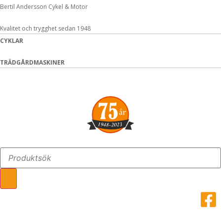
Hoppa
Bertil Andersson Cykel & Motor
till
innehåll
Kvalitet och trygghet sedan 1948
CYKLAR
TRÄDGÅRDMASKINER
Search
...