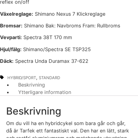
reflex on/off
Växelreglage:
Shimano Nexus 7 Klickreglage
Bromsar:
Shimano Bak: Navbroms Fram: Rullbroms
Vevparti:
Spectra 38T 170 mm
Hjul/fälg:
Shimano/Spectra SE TSP325
Däck:
Spectra Unda Duramax 37-622
,
HYBRID/SPORT
STANDARD
Beskrivning
Ytterligare information
Beskrivning
Om du vill ha en hybridcykel som bara går och går,
då är Tarfek ett fantastiskt val. Den har en lätt, stark
och rostfri aluminiumram och matchande utrustning