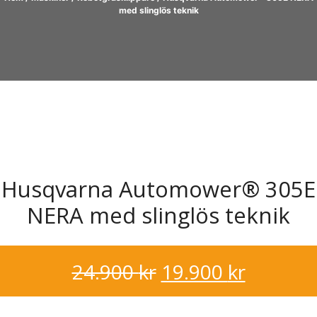
med slinglös teknik
Husqvarna Automower® 305E
NERA med slinglös teknik
Det
Det
24.900
kr
19.900
kr
ursprungliga
nuvara