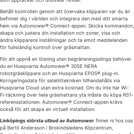
som upptäcker och undviker hinder.
Behåll kontrollen genom att övervaka klipparen var du än
befinner dig i världen och integrera den med ditt smarta
hem via Automower® Connect-appen. Skicka kommandon,
skapa och justera din installation och zoner, visa och
ändra klipparens inställningar och ta emot meddelanden
för fullständig kontroll över gräsmattan.
För att uppnå en lösning utan begränsningsslinga behöver
du en Husqvarna Automower® 305E NERA
robotgräsklippare och en Husqvarna EPOS® plug-in.
Korrigeringsdata för satellittekniken tillhandahålls via
Husqvarna Cloud utan extra kostnad. Om du inte har Wi-
Fi-täckning över hela gräsmattans yta måste du köpa RS1-
referensstationen. Automower® Connect-appen krävs
också för att skapa en virtuell installation.
Linköpings största utbud av Automower
finner ni hos oss
på Bertil Andersson i Brokindsledens Köpcentrum,