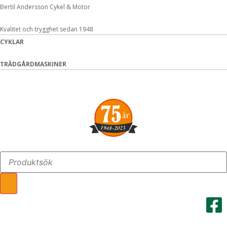
Hoppa
Bertil Andersson Cykel & Motor
till
innehåll
Kvalitet och trygghet sedan 1948
CYKLAR
TRÄDGÅRDMASKINER
Search
...