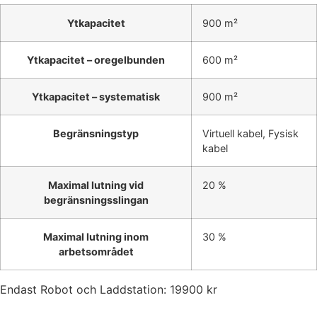
priset
priset
var:
är:
Ytkapacitet
900 m²
24.900 kr.
19.900 k
Ytkapacitet – oregelbunden
600 m²
Ytkapacitet – systematisk
900 m²
Begränsningstyp
Virtuell kabel, Fysisk
kabel
Maximal lutning vid
20 %
begränsningsslingan
Maximal lutning inom
30 %
arbetsområdet
Endast Robot och Laddstation: 19900 kr