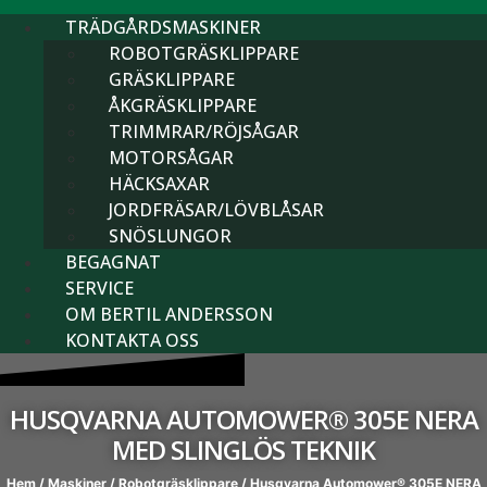
TRÄDGÅRDSMASKINER
ROBOTGRÄSKLIPPARE
GRÄSKLIPPARE
ÅKGRÄSKLIPPARE
TRIMMRAR/RÖJSÅGAR
MOTORSÅGAR
HÄCKSAXAR
JORDFRÄSAR/LÖVBLÅSAR
SNÖSLUNGOR
BEGAGNAT
SERVICE
OM BERTIL ANDERSSON
KONTAKTA OSS
HUSQVARNA AUTOMOWER® 305E NERA
MED SLINGLÖS TEKNIK
Hem
/
Maskiner
/
Robotgräsklippare
/ Husqvarna Automower® 305E NERA