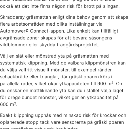
också att det inte finns någon risk för brott på slingan.
Skräddarsy gräsmattan enligt dina behov genom att skapa
flera arbetsområden med olika inställningar via
Automower® Connect-appen. Lika enkelt kan tillfälligt
avgränsade zoner skapas för att bevara säsongens
vildblommor eller skydda trädgårdsprojektet.
Välj en slät eller mönstrad yta på gräsmattan med
systematisk klippning. Med de valbara klippmönstren kan
du välja valfritt visuellt mönster, till exempel ränder,
schackbräde eller trianglar, där gräsklipparen körs i
parallella rader, vilket ökar ytkapaciteten till 900 m². Om
du önskar en mattliknande yta kan du i stället välja läget
för oregelbundet mönster, vilket ger en ytkapacitet på
600 m².
Exakt klippning uppnås med minskad risk för krockar och
oplanerade stopp tack vare sensorerna på gräsklipparen