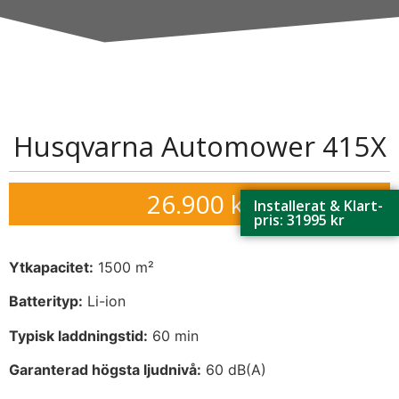
Husqvarna Automower 415X
26.900
kr
Installerat & Klart-
pris: 31995 kr
Ytkapacitet:
1500 m²
Batterityp:
Li-ion
Typisk laddningstid:
60 min
Garanterad högsta ljudnivå:
60 dB(A)