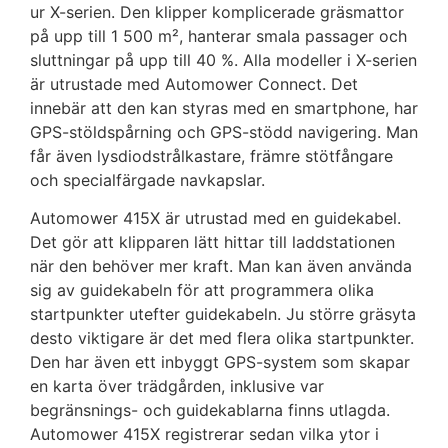
ur X-serien. Den klipper komplicerade gräsmattor
på upp till 1 500 m², hanterar smala passager och
sluttningar på upp till 40 %. Alla modeller i X-serien
är utrustade med Automower Connect. Det
innebär att den kan styras med en smartphone, har
GPS-stöldspårning och GPS-stödd navigering. Man
får även lysdiodstrålkastare, främre stötfångare
och specialfärgade navkapslar.
Automower 415X är utrustad med en guidekabel.
Det gör att klipparen lätt hittar till laddstationen
när den behöver mer kraft. Man kan även använda
sig av guidekabeln för att programmera olika
startpunkter utefter guidekabeln. Ju större gräsyta
desto viktigare är det med flera olika startpunkter.
Den har även ett
inbyggt GPS-system som skapar
en karta över trädgården, inklusive var
begränsnings- och guidekablarna finns utlagda.
Automower 415X registrerar sedan vilka ytor i