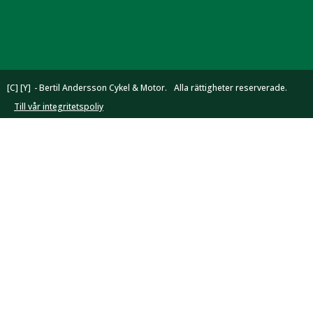
[C] [Y]
- Bertil Andersson Cykel & Motor.
Alla rättigheter reserverade.
Till vår integritetspoliy