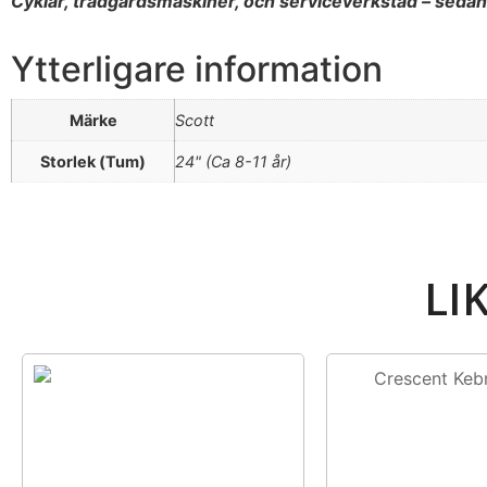
Cyklar, trädgårdsmaskiner, och serviceverkstad – seda
Ytterligare information
Märke
Scott
Storlek (Tum)
24" (Ca 8-11 år)
LI