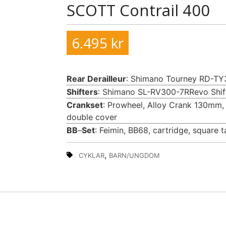
SCOTT Contrail 400
6.495
kr
Rear Derailleur
: Shimano Tourney RD-T
Shifters
: Shimano SL-RV300-7RRevo Shif
Crankset
: Prowheel, Alloy Crank 130mm
double cover
BB
–
Set
: Feimin, BB68, cartridge, square 
,
CYKLAR
BARN/UNGDOM