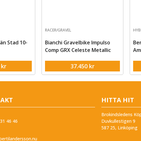
EL
HYBRID/SPORT
ravelbike Impulso
Bergamont Vitess 40 Rigid
 Celeste Metallic
Amsterdam
37.450
kr
13.495
kr
AKT
HITTA HIT
Brokindsledens Kö
31 46 46
Duvkullestigen 9
587 25, Linköping
ertilandersson.nu