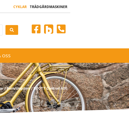
CYKLAR
TRÄDGÅRDMASKINER
 OSS
ar
/
Barn/Ungdom
/ SCOTT Contrail 400