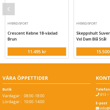
HYBRID/SPORT
RACER/GRAV
lad
Skeppshult Suverän Stad 10-
Bianchi G
Vxl Dam Blå Stål
Comp GRX
15.500
kr
VÅRA ÖPPETTIDER
KONT
Butik
Telefon
013 – 
Vardagar :
08:00-18:00
Lördagar :
10:00-14:00
E-post
info@b