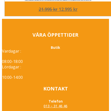
Det
Det
21.995
kr
12.995
kr
ursprungliga
nuvarande
priset
priset
var:
är:
21.995 kr.
12.995 kr.
VÅRA ÖPPETTIDER
Butik
Vardagar :
08:00-18:00
Lördagar :
10:00-14:00
KONTAKT
Telefon
013 – 31 46 46