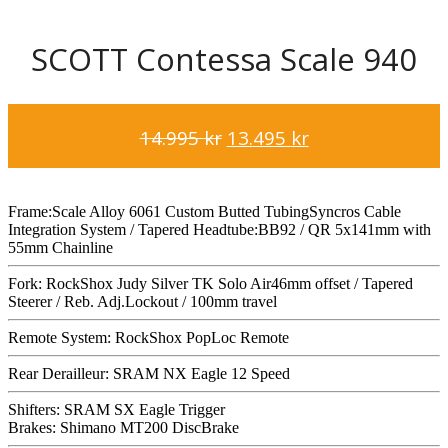
SCOTT Contessa Scale 940
Det
Det
14.995
kr
13.495
kr
ursprungliga
nuvarande
priset
priset
var:
är:
Frame:Scale Alloy 6061 Custom Butted TubingSyncros Cable
Integration System / Tapered Headtube:BB92 / QR 5x141mm with
14.995 kr.
13.495 kr.
55mm Chainline
Fork: RockShox Judy Silver TK Solo Air46mm offset / Tapered
Steerer / Reb. Adj.Lockout / 100mm travel
Remote System: RockShox PopLoc Remote
Rear Derailleur: SRAM NX Eagle 12 Speed
Shifters: SRAM SX Eagle Trigger
Brakes: Shimano MT200 DiscBrake