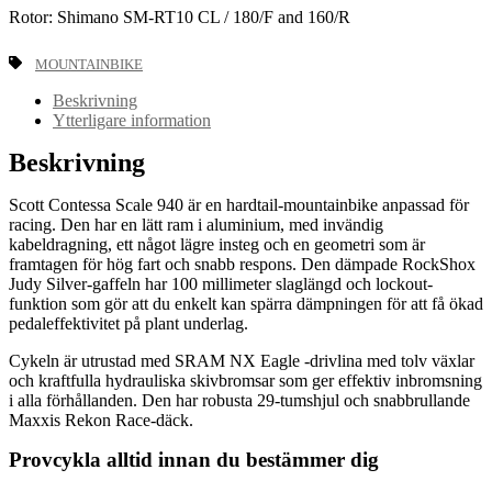
Rotor: Shimano SM-RT10 CL / 180/F and 160/R
MOUNTAINBIKE
Beskrivning
Ytterligare information
Beskrivning
Scott Contessa Scale 940 är en hardtail-mountainbike anpassad för
racing. Den har en lätt ram i aluminium, med invändig
kabeldragning, ett något lägre insteg och en geometri som är
framtagen för hög fart och snabb respons. Den dämpade RockShox
Judy Silver-gaffeln har 100 millimeter slaglängd och lockout-
funktion som gör att du enkelt kan spärra dämpningen för att få ökad
pedaleffektivitet på plant underlag.
Cykeln är utrustad med SRAM NX Eagle -drivlina med tolv växlar
och kraftfulla hydrauliska skivbromsar som ger effektiv inbromsning
i alla förhållanden. Den har robusta 29-tumshjul och snabbrullande
Maxxis Rekon Race-däck.
Provcykla alltid innan du bestämmer dig