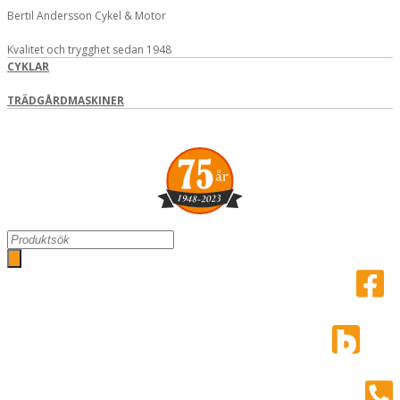
Hoppa
Bertil Andersson Cykel & Motor
till
innehåll
Kvalitet och trygghet sedan 1948
CYKLAR
TRÄDGÅRDMASKINER
Search
...