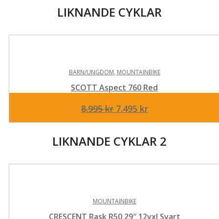
LIKNANDE CYKLAR
BARN/UNGDOM
,
MOUNTAINBIKE
SCOTT Aspect 760 Red
Det
Det
8.995
kr
7.495
kr
ursprungliga
nuvarande
priset
priset
LIKNANDE CYKLAR 2
var:
är:
8.995 kr.
7.495 kr.
MOUNTAINBIKE
CRESCENT Rask R50 29″ 12vxl Svart