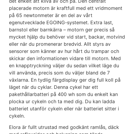
det enkelt att kliva av och på. Den centralt
placerade motorn är kraftfull med ett vridmoment
på 65 newtonmeter är en del av vårt
egenutvecklade EGOING-systemet. Extra last,
barnstol eller barnkärra – motorn ger precis så
mycket hjälp du behöver vid start, backar, motvind
eller när du promenerar bredvid. Allt styrs av
sensorer som känner av hur hårt du trampar och
skickar den informationen vidare till motorn. Med
en knapptryckning väljer du sedan vilket läge du
vill använda, precis som du väljer bland de 7
växlarna. En tydlig färgdisplay ger dig full koll på
läget när du cyklar. Denna cykel har ett
pakethållarbatteri på 400 wh som du enkelt kan
plocka ur cykeln och ta med dig. Du kan ladda
batteriet utanför cykeln eller när batteriet sitter i
cykeln.
Elora är fullt utrustad med godkänt ramlås, däck