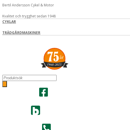
Hoppa
Bertil Andersson Cykel & Motor
till
innehåll
Kvalitet och trygghet sedan 1948
CYKLAR
TRÄDGÅRDMASKINER
Search
...