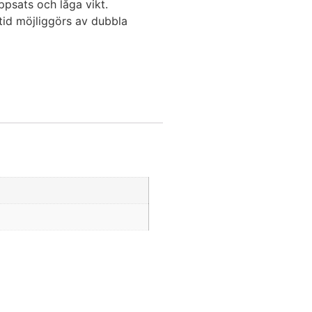
ppsats och låga vikt.
tid möjliggörs av dubbla