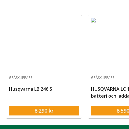
GRÄSKLIPPARE
GRÄSKLIPPARE
Husqvarna LB 246iS
HUSQVARNA LC 1
batteri och ladd
8.290
kr
8.59