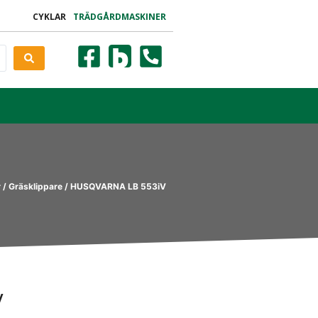
CYKLAR
TRÄDGÅRDMASKINER
r
/
Gräsklippare
/ HUSQVARNA LB 553iV
V