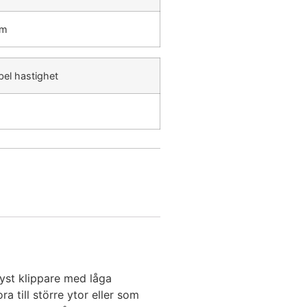
mm
bel hastighet
tyst klippare med låga
a till större ytor eller som