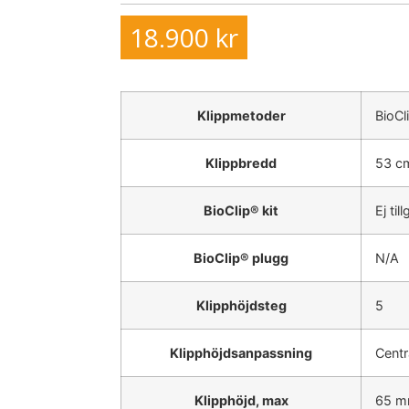
18.900
kr
Klippmetoder
BioCl
Klippbredd
53 c
BioClip® kit
Ej til
BioClip® plugg
N/A
Klipphöjdsteg
5
Klipphöjdsanpassning
Centr
Klipphöjd, max
65 