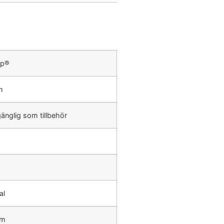
ip®
m
lgänglig som tillbehör
al
mm