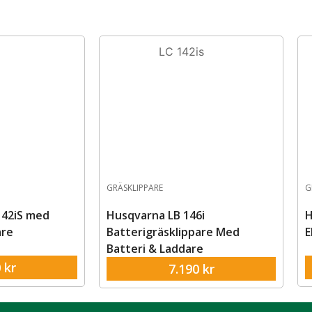
GRÄSKLIPPARE
G
42iS med
Husqvarna LB 146i
H
are
Batterigräsklippare Med
E
Batteri & Laddare
0
kr
7.190
kr