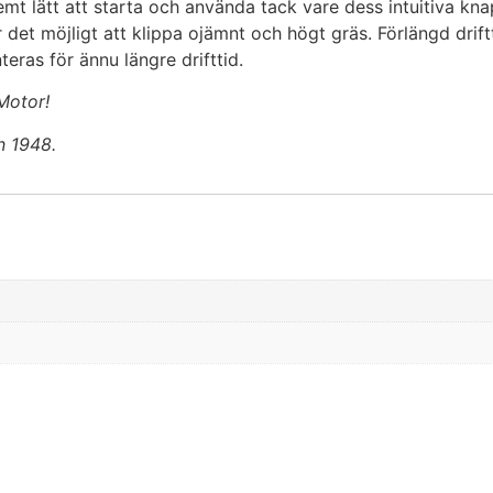
emt lätt att starta och använda tack vare dess intuitiva kna
et möjligt att klippa ojämnt och högt gräs. Förlängd drift
eras för ännu längre drifttid.
Motor!
n 1948.