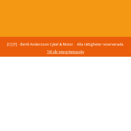
[C] [Y]
- Bertil Andersson Cykel & Motor.
Alla rättigheter reserverade.
Till vår integritetspoliy