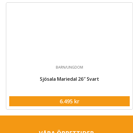
BARN/UNGDOM
Sjösala Mariedal 26″ Svart
6.495
kr