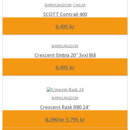
BARN/UNGDOM
,
CYKLAR
SCOTT Contrail 400
6.495
kr
BARN/UNGDOM
Crescent Embla 20″ 3vxl Blå
6.495
kr
BARN/UNGDOM
Crescent Rask R80 24″
Det
Det
6.290
kr
5.795
kr
ursprungliga
nuvarande