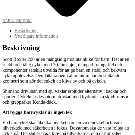
BARN/UNGDOM
Beskrivning
Ytterligare information
Beskrivning
Scott Roxter 200 är en mångsidig mountainbike för barn. Det är en
snabb och tålig cykel med 20-tumshjul, dämpad framgaffel och
komponenter särskilt utvalda för att ge barn en stabil och bekväm
cykelupplevelse. Den lätta ramen i aluminium har en sluttande
geometri som gör det enkelt att kliva av och på cykeln.
Shimano-drivlinan med sju växlar erbjuder alternativ i backar och
spurter. Cykeln är dessutom utrustad med hydrauliska skivbromsar
och greppsäkra Kenda-däck.
Att bygga barncyklar är ingen lek
En barncykel ska tåla lika mycket som en vuxencykel och vara
tillverkade med säkerheten i fokus. Dessutom ska de vara roliga att
cykla på. Det ställer höga krav på tillverkarna, och därför säljer