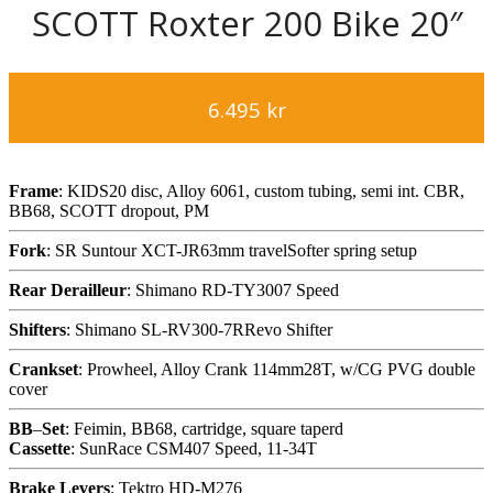
SCOTT Roxter 200 Bike 20″
6.495
kr
Frame
: KIDS20 disc, Alloy 6061, custom tubing, semi int. CBR,
BB68, SCOTT dropout, PM
Fork
: SR Suntour XCT-JR63mm travelSofter spring setup
Rear
Derailleur
: Shimano RD-TY3007 Speed
Shifters
: Shimano SL-RV300-7RRevo Shifter
Crankset
: Prowheel, Alloy Crank 114mm28T, w/CG PVG double
cover
BB
–
Set
: Feimin, BB68, cartridge, square taperd
Cassette
: SunRace CSM407 Speed, 11-34T
Brake
Levers
: Tektro HD-M276