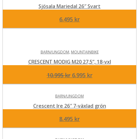
7.795 kr.
7.295 kr.
Sjösala Mariedal 26″ Svart
6.495
kr
BARN/UNGDOM
,
MOUNTAINBIKE
CRESCENT MODIG M20 27,5”, 18-vxl
Det
Det
10.995
kr
6.995
kr
ursprungliga
nuvarande
priset
priset
BARN/UNGDOM
var:
är:
10.995 kr.
6.995 kr.
Crescent Ire 26″ 7-växlad grön
8.495
kr