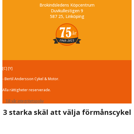
Brokindsledens Köpcentrum
Duvkullestigen 9
587 25, Linköping
[C] [Y]
- Bertil Andersson Cykel & Motor.
Alla rättigheter reserverade.
Till vår integritetspoliy
3 starka skäl att välja förmånscykel