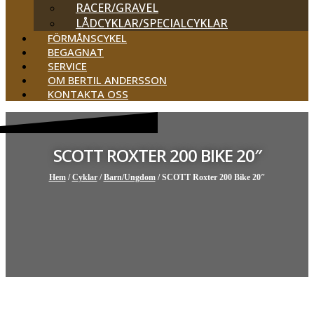
RACER/GRAVEL
LÅDCYKLAR/SPECIALCYKLAR
FÖRMÅNSCYKEL
BEGAGNAT
SERVICE
OM BERTIL ANDERSSON
KONTAKTA OSS
SCOTT ROXTER 200 BIKE 20″
Hem
/
Cyklar
/
Barn/Ungdom
/ SCOTT Roxter 200 Bike 20″