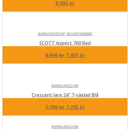
8.995
kr
BARN/UNGDOM
,
MOUNTAINBIKE
SCOTT Aspect 760 Red
Det
Det
8.995
kr
7.495
kr
ursprungliga
nuvarande
priset
priset
var:
är:
8.995 kr.
7.495 kr.
BARN/UNGDOM
Crescent Jare 24″ 7-växlad Blå
Det
Det
7.795
kr
7.295
kr
ursprungliga
nuvarande
priset
priset
BARN/UNGDOM
var:
är: