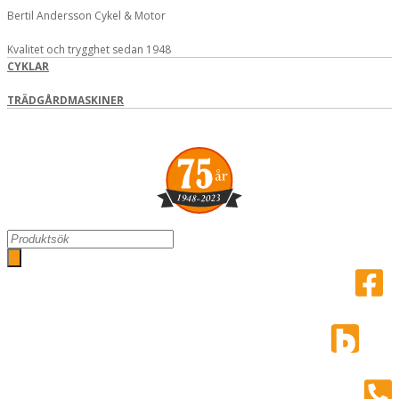
Hoppa
Bertil Andersson Cykel & Motor
till
innehåll
Kvalitet och trygghet sedan 1948
CYKLAR
TRÄDGÅRDMASKINER
Search
...