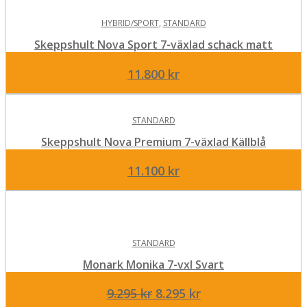
HYBRID/SPORT
,
STANDARD
Skeppshult Nova Sport 7-växlad schack matt
11.800
kr
STANDARD
Skeppshult Nova Premium 7-växlad Källblå
11.100
kr
STANDARD
Monark Monika 7-vxl Svart
Det
Det
9.295
kr
8.295
kr