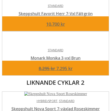
STANDARD
Skeppshult Favorit Herr 7-Vxl Fältgrön
10.700
kr
STANDARD
Monark Monika 3-vxl Brun
Det
Det
8.295
kr
7.295
kr
ursprungliga
nuvarande
priset
priset
LIKNANDE CYKLAR 2
var:
är:
8.295 kr.
7.295 kr.
HYBRID/SPORT
,
STANDARD
Skeppshult Nova Sport 7-växlad Roseskimmer