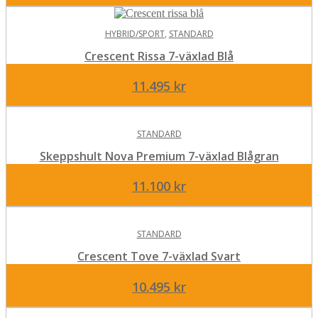
ursprungliga
nuvarande
priset
priset
HYBRID/SPORT
var:
,
STANDARD
är:
9.295 kr.
8.295 kr.
Crescent Rissa 7-växlad Blå
11.495
kr
STANDARD
Skeppshult Nova Premium 7-växlad Blågran
11.100
kr
STANDARD
Crescent Tove 7-växlad Svart
10.495
kr