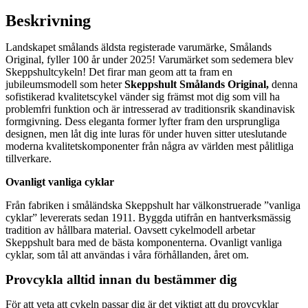
Beskrivning
Landskapet smålands äldsta registerade varumärke, Smålands
Original, fyller 100 år under 2025! Varumärket som sedemera blev
Skeppshultcykeln! Det firar man geom att ta fram en
jubileumsmodell som heter
Skeppshult Smålands Original,
denna
sofistikerad kvalitetscykel vänder sig främst mot dig som vill ha
problemfri funktion och är intresserad av traditionsrik skandinavisk
formgivning. Dess eleganta former lyfter fram den ursprungliga
designen, men låt dig inte luras för under huven sitter uteslutande
moderna kvalitetskomponenter från några av världen mest pålitliga
tillverkare.
Ovanligt vanliga cyklar
Från fabriken i småländska Skeppshult har välkonstruerade ”vanliga
cyklar” levererats sedan 1911. Byggda utifrån en hantverksmässig
tradition av hållbara material. Oavsett cykelmodell arbetar
Skeppshult bara med de bästa komponenterna. Ovanligt vanliga
cyklar, som tål att användas i våra förhållanden, året om.
Provcykla alltid innan du bestämmer dig
För att veta att cykeln passar dig är det viktigt att du provcyklar