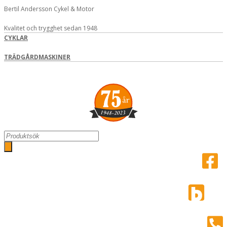
Hoppa
Bertil Andersson Cykel & Motor
till
innehåll
Kvalitet och trygghet sedan 1948
CYKLAR
TRÄDGÅRDMASKINER
Search
...