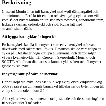
Beskrivning
Crescent Munin är en tuff barncykel med wolf-dämpargaffel och
aluminiumram. Perfekt för en liten och äventyrlig cyklist som vill
köra så det ryker! Munin är utrustad med fotbroms, handbroms fram,
lackade skärmar, kedjeskydd och stöd. Rullar lätt med
småmönstrade däck.
Att bygga barncyklar är ingen lek
En barncykel ska tåla lika mycket som en vuxencykel och vara
tillverkade med säkerheten i fokus. Dessutom ska de vara roliga att
cykla på. Det ställer höga krav på tillverkarna, och därför säljer
vi bara kvalitetscyklar från Crescent, Skeppshult, Monark, och
SCOTT. Allt för att ditt barn ska kunna cykla säkert och få mycket
glädje av sin cykel.
Inbytesgaranti på våra barncyklar
Har du köpt din cykel hos oss? Vid köp av ny cykel erbjuder vi dig
50% av priset på din gamla barncykel tillbaka när du byter in den till
en ny större modell inom 2 år.
Alla cyklar levereras monterade och justerade och dessutom ingår en
fri service efter 3 månader.