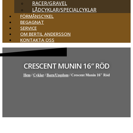
RACER/GRAVEL
LÅDCYKLAR/SPECIALCYKLAR
FÖRMÅNSCYKEL
BEGAGNAT
SERVICE
OM BERTIL ANDERSSON
KONTAKTA OSS
CRESCENT MUNIN 16″ RÖD
Hem
/
Cyklar
/
Barn/Ungdom
/ Crescent Munin 16″ Röd