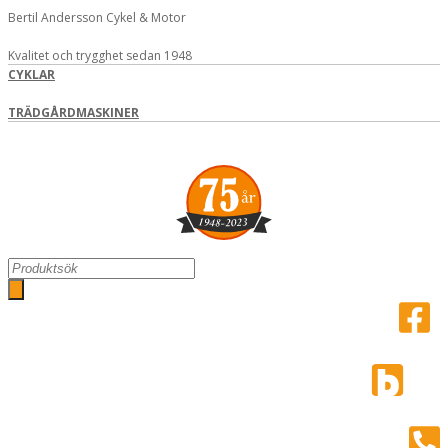
Hoppa
Bertil Andersson Cykel & Motor
till
innehåll
Kvalitet och trygghet sedan 1948
CYKLAR
TRÄDGÅRDMASKINER
Search
...