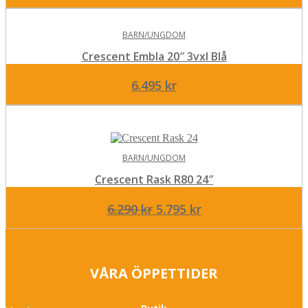
BARN/UNGDOM
Crescent Embla 20″ 3vxl Blå
6.495
kr
BARN/UNGDOM
Crescent Rask R80 24″
Det
Det
6.290
kr
5.795
kr
ursprungliga
nuvarande
priset
priset
var:
är:
VÅRA ÖPPETTIDER
6.290 kr.
5.795 kr.