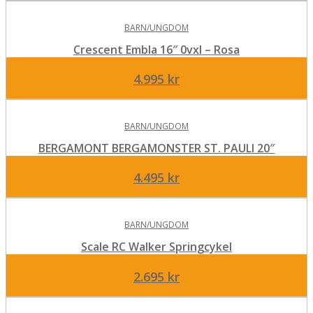
priset
priset
BARN/UNGDOM
var:
är:
7.795 kr.
7.295 kr.
Crescent Embla 16″ 0vxl – Rosa
4.995
kr
BARN/UNGDOM
BERGAMONT BERGAMONSTER ST. PAULI 20″
4.495
kr
BARN/UNGDOM
Scale RC Walker Springcykel
2.695
kr