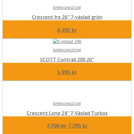
BARN/UNGDOM
Crescent Ire 26″ 7-växlad grön
8.495
kr
BARN/UNGDOM
SCOTT Contrail 200 20″
5.995
kr
BARN/UNGDOM
Crescent Lone 24″ 7-Växlad Turkos
Det
Det
7.795
kr
7.295
kr
ursprungliga
nuvarande