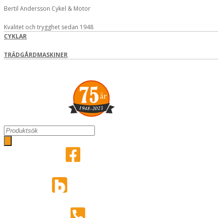
Hoppa
Bertil Andersson Cykel & Motor
till
innehåll
Kvalitet och trygghet sedan 1948
CYKLAR
TRÄDGÅRDMASKINER
Search
...